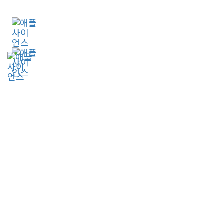
Skip
Skip
to
links
+ 042.826.3267
primary
실시간 카톡 상담하기
navigation
Skip
Tog
to
nav
content
공지사항
GLOBAL R&D SOLUTION PROVIDER