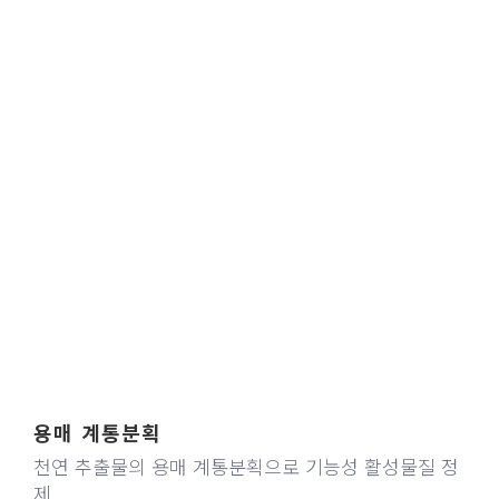
용매 계통분획
천연 추출물의 용매 계통분획으로 기능성 활성물질 정
제